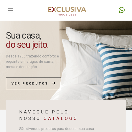
Sua casa,
do seu jeito.
Desde 1986 trazendo conforto e
requinte em artigos de cama,
mesa e decoração.
VER PRODUTOS
NAVEGUE PELO
NOSSO
CATÁLOGO
São diversos produtos para decorar sua casa.