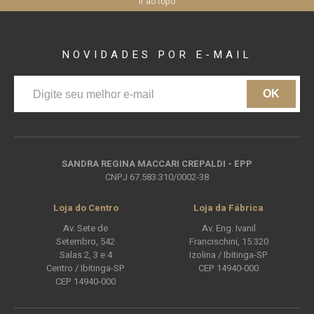
Ir ao topo
NOVIDADES
POR E-MAIL
OK
SANDRA REGINA MACCARI CREPALDI - EPP
CNPJ 67.583.310/0002-38
Loja do Centro
Loja da Fábrica
Av. Sete de
Av. Eng. Ivanil
Setembro, 542
Francischini, 15.320
Salas 2, 3 e 4
Izolina / Ibitinga-SP
Centro / Ibitinga-SP
CEP 14940-000
CEP 14940-000