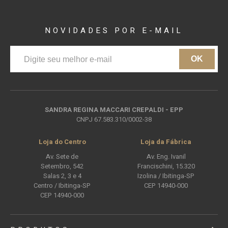
NOVIDADES
POR E-MAIL
OK
SANDRA REGINA MACCARI CREPALDI - EPP
CNPJ 67.583.310/0002-38
Loja do Centro
Loja da Fábrica
Av. Sete de
Av. Eng. Ivanil
Setembro, 542
Francischini, 15.320
Salas 2, 3 e 4
Izolina / Ibitinga-SP
Centro / Ibitinga-SP
CEP 14940-000
CEP 14940-000